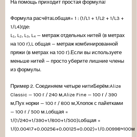
На помощь приходит простая формула!
Формула расчётаLобщая= 1 : (1/L1 + 1/L2 + 1/L3 +
1/L4)где:
L₁, L₂, L₃, L₄ — метраж отдельных нитей (в метрах
на 100 г),L общая — метраж комбинированной
пряжи (в метрах на 100 г).Если вы используете
меньше нитей — просто уберите лишние члены
из формулы.
Пример 2. Соединяем четыре нитиБерём:Alize
Classic — 100 г / 240 м,Alize Fine — 100 г / 390
м,Пух норки — 100 г / 800 м,Хлопок с пайетками
— 100 г / 500 м.Lобщая =
1/(1/240+1/390+1/800+1/500)Lобщая =
1/(0.00417+0.00256+0.00125+0.002)=1/0.00998≈100м