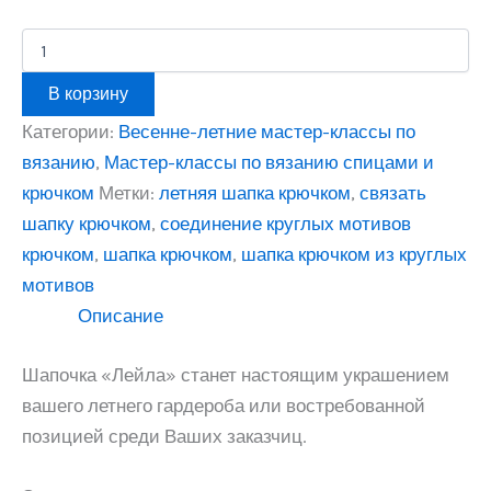
Количество
товара
МК
В корзину
по
вязанию
Категории:
Весенне-летние мастер-классы по
летней
вязанию
,
Мастер-классы по вязанию спицами и
шапки
"Лейла"
крючком
Метки:
летняя шапка крючком
,
связать
крючком.
шапку крючком
,
соединение круглых мотивов
крючком
,
шапка крючком
,
шапка крючком из круглых
мотивов
Описание
Шапочка «Лейла» станет настоящим украшением
вашего летнего гардероба или востребованной
позицией среди Ваших заказчиц.