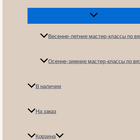
Переключатель
меню
Весенне-летние мастер-классы по в
Осенне-зимние мастер-классы по в
В наличии
На заказ
Корзина