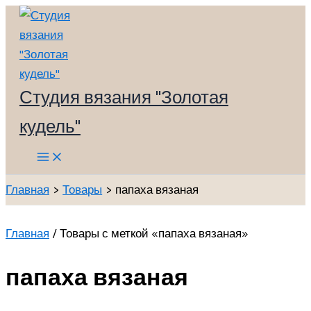
Перейти
к
содержимому
Студия вязания "Золотая
кудель"
Main
Menu
Главная
Товары
папаха вязаная
Главная
/ Товары с меткой «папаха вязаная»
папаха вязаная