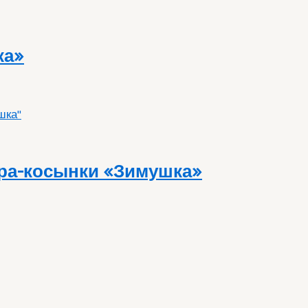
ка»
ора-косынки «Зимушка»