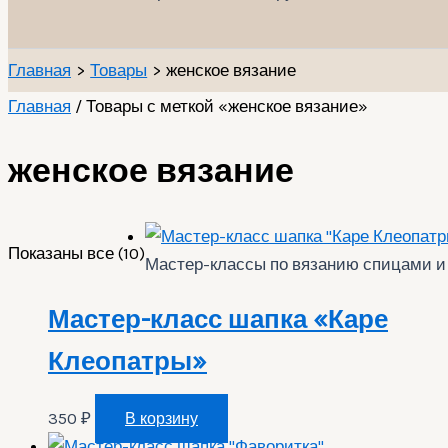
Главная
Товары
женское вязание
Главная
/ Товары с меткой «женское вязание»
женское вязание
Сортировка:
Показаны все (10)
Мастер-классы по вязанию спицами и
по
популярности
Мастер-класс шапка «Каре
Клеопатры»
350
₽
В корзину