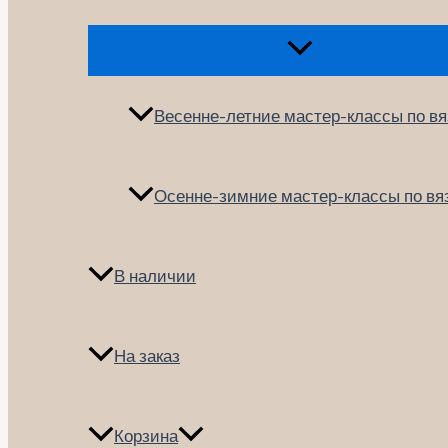
Переключатель
меню
Весенне-летние мастер-классы по в
Осенне-зимние мастер-классы по в
В наличии
На заказ
Корзина