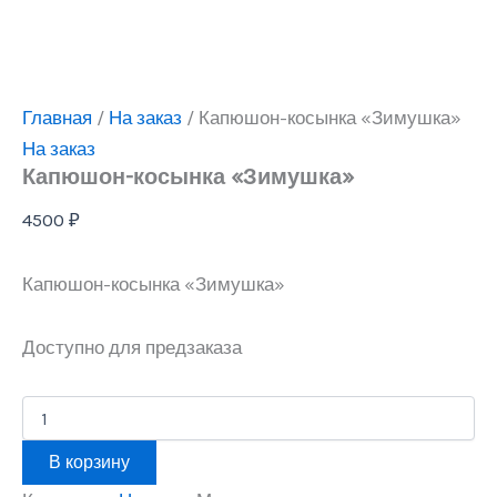
Главная
/
На заказ
/ Капюшон-косынка «Зимушка»
На заказ
Капюшон-косынка «Зимушка»
4500
₽
Капюшон-косынка «Зимушка»
Доступно для предзаказа
Количество
товара
Капюшон-
В корзину
косынка
"Зимушка"