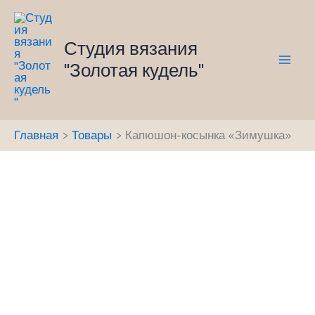
Перейти
к
Студия вязания
содержимому
"Золотая кудель"
Mai
Men
Главная
Товары
Капюшон-косынка «Зимушка»