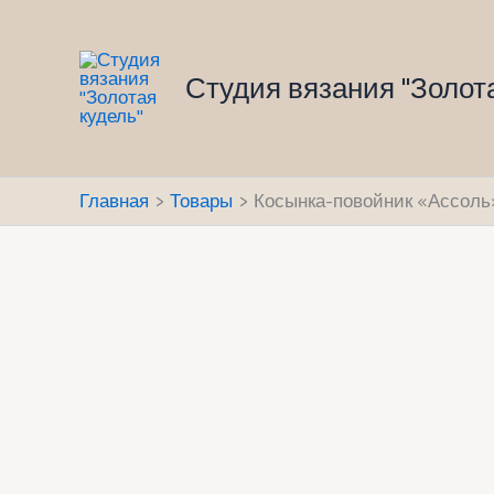
Перейти
к
содержимому
Студия вязания "Золот
Главная
Товары
Косынка-повойник «Ассоль