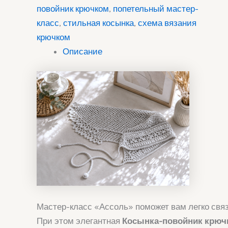
повойник крючком
,
попетельный мастер-
класс
,
стильная косынка
,
схема вязания
крючком
Описание
Мастер-класс «Ассоль» поможет вам легко свя
При этом элегантная
Косынка-повойник крюч