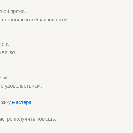
тней пряжи.
по толщине к выбранной нити.
0 г.
 57–58.
.
ком.
 с удовольствием.
ержку
мастера
.
быстро получить помощь.