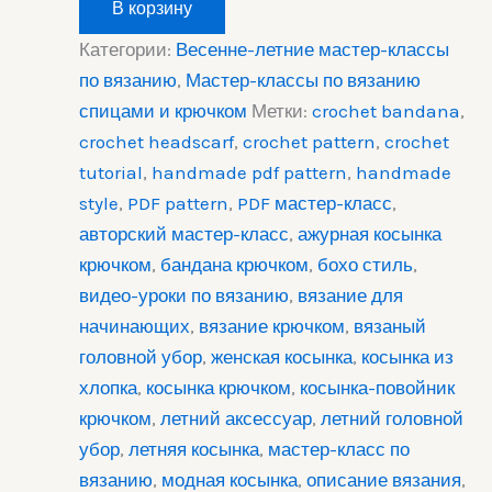
В корзину
повойник
"Ассоль"
Категории:
Весенне-летние мастер-классы
крючком.
по вязанию
,
Мастер-классы по вязанию
Мастер-
класс
спицами и крючком
Метки:
crochet bandana
,
crochet headscarf
,
crochet pattern
,
crochet
tutorial
,
handmade pdf pattern
,
handmade
style
,
PDF pattern
,
PDF мастер-класс
,
авторский мастер-класс
,
ажурная косынка
крючком
,
бандана крючком
,
бохо стиль
,
видео-уроки по вязанию
,
вязание для
начинающих
,
вязание крючком
,
вязаный
головной убор
,
женская косынка
,
косынка из
хлопка
,
косынка крючком
,
косынка-повойник
крючком
,
летний аксессуар
,
летний головной
убор
,
летняя косынка
,
мастер-класс по
вязанию
,
модная косынка
,
описание вязания
,